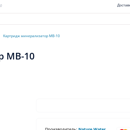
Достав
00
Картридж минерализатор МВ-10
р МВ-10
Производитель:
Nature Water