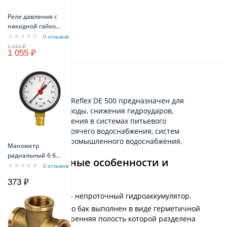
Реле давления с
накидной гайкой
VODOS PM/5 1/4" -
0 отзывов
FG 16A(10A) IP44
1 055 ₽
Описание
Гидроаккумулятор Reflex DE 500 предназначен для
аккумулирования воды, снижения гидроударов,
поддержания давления в системах питьевого
водоснабжения, горячего водоснабжения, систем
пожаротушения, промышленного водоснабжения.
Манометр
радиальный 6 бар
Конструктивные особенности и
TIM Y-50-6bar
0 отзывов
материалы
373 ₽
Reflex DE 500 - непроточный гидроаккумулятор.
Конструктивно бак выполнен в виде герметичной
ёмкости, внутренняя полость которой разделена