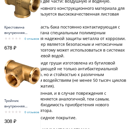
мембраной на две части: воздушную и водяную.
В качестве основного конструкционного материала для
корпуса используется высококачественная листовая
сталь.
Внутренняя часть бака постоянно контактирующая с
Крестовина
водой обработана специальным полимерным
внутренняя
резьба 1/2"
покрытием для надежной защиты металла от коррозии.
0 отзывов
Сам же полимер является безопасным и нетоксичным
678 ₽
материалом, поэтому может использоваться в системах
с чистой питьевой водой.
Мембрана в виде груши изготовлена из бутиловой
резины, обладающей не только антибактериальной
поверхностью, но и стойкостью к различным
механическим воздействиям (не менее 50 тысяч циклов
растяжения-сжатия).
Мембрана сменная, и в случае повреждения с
легкостью заменяется аналогичной, тем самым,
Тройник
исключая необходимость приобретения нового
внутренняя
гидроаккумулятора.
резьба 1/2"
0 отзывов
Прочное эпоксидное покрытие.
308 ₽