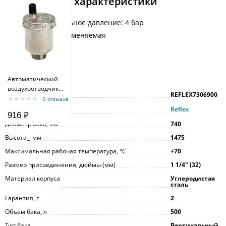
Технические характеристики
Предварительное давление: 4 бар
Мембрана: заменяемая
Вес: 103 кг
Характеристики
Автоматический
воздухоотводчик
Артикул
REFLEX7306900
STOUT SVS-0011-
0 отзывов
000015, прямое
Производитель
Reflex
916 ₽
подключение,
Диаметр бака, мм
740
наружная резьба
1/2", латунь
Высота_, мм
1475
Максимальная рабочая температура, °С
+70
Размер присоединения, дюймы (мм)
1 1/4ʺ (32)
Материал корпуса
Углеродистая
сталь
Гарантия, г
2
Объем бака, л
500
Тип бака
Вертикальный