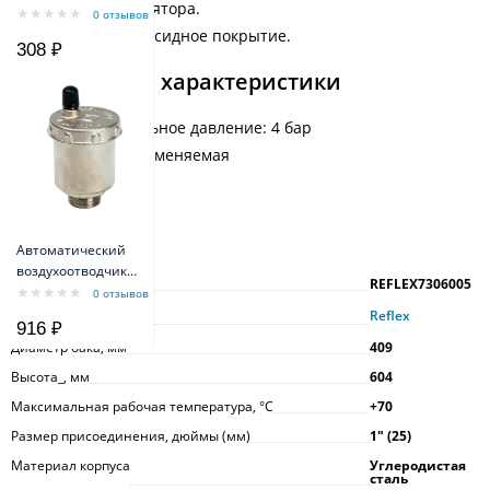
гидроаккумулятора.
резьба 1/2"
0 отзывов
Прочное эпоксидное покрытие.
308 ₽
Технические характеристики
Предварительное давление: 4 бар
Мембрана: заменяемая
Вес: 9,5 кг
Характеристики
Автоматический
воздухоотводчик
Артикул
REFLEX7306005
STOUT SVS-0011-
0 отзывов
000015, прямое
Производитель
Reflex
916 ₽
подключение,
Диаметр бака, мм
409
наружная резьба
1/2", латунь
Высота_, мм
604
Максимальная рабочая температура, °С
+70
Размер присоединения, дюймы (мм)
1ʺ (25)
Материал корпуса
Углеродистая
сталь