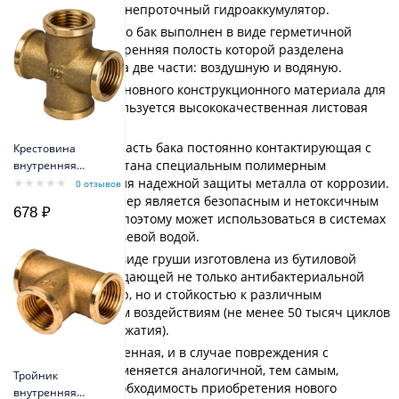
Reflex DE 50 - непроточный гидроаккумулятор.
Конструктивно бак выполнен в виде герметичной
ёмкости, внутренняя полость которой разделена
мембраной на две части: воздушную и водяную.
В качестве основного конструкционного материала для
корпуса используется высококачественная листовая
сталь.
Внутренняя часть бака постоянно контактирующая с
Крестовина
водой обработана специальным полимерным
внутренняя
резьба 1/2"
покрытием для надежной защиты металла от коррозии.
0 отзывов
Сам же полимер является безопасным и нетоксичным
678 ₽
материалом, поэтому может использоваться в системах
с чистой питьевой водой.
Мембрана в виде груши изготовлена из бутиловой
резины, обладающей не только антибактериальной
поверхностью, но и стойкостью к различным
механическим воздействиям (не менее 50 тысяч циклов
растяжения-сжатия).
Мембрана сменная, и в случае повреждения с
легкостью заменяется аналогичной, тем самым,
Тройник
исключая необходимость приобретения нового
внутренняя