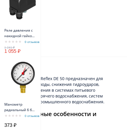
Реле давления с
накидной гайкой
VODOS PM/5 1/4" -
0 отзывов
FG 16A(10A) IP44
1 055 ₽
Описание
Гидроаккумулятор Reflex DE 50 предназначен для
аккумулирования воды, снижения гидроударов,
поддержания давления в системах питьевого
водоснабжения, горячего водоснабжения, систем
пожаротушения, промышленного водоснабжения.
Манометр
радиальный 6 бар
Конструктивные особенности и
TIM Y-50-6bar
0 отзывов
материалы
373 ₽