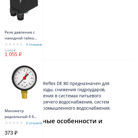
Реле давления с
накидной гайкой
VODOS PM/5 1/4" -
0 отзывов
FG 16A(10A) IP44
1 055 ₽
Описание
Гидроаккумулятор Reflex DE 80 предназначен для
аккумулирования воды, снижения гидроударов,
поддержания давления в системах питьевого
водоснабжения, горячего водоснабжения, систем
пожаротушения, промышленного водоснабжения.
Манометр
радиальный 6 бар
Конструктивные особенности и
TIM Y-50-6bar
0 отзывов
материалы
373 ₽