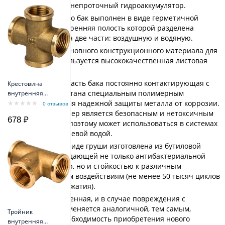
Reflex DE 80 - непроточный гидроаккумулятор.
Конструктивно бак выполнен в виде герметичной
ёмкости, внутренняя полость которой разделена
мембраной на две части: воздушную и водяную.
В качестве основного конструкционного материала для
корпуса используется высококачественная листовая
сталь.
Внутренняя часть бака постоянно контактирующая с
Крестовина
водой обработана специальным полимерным
внутренняя
резьба 1/2"
покрытием для надежной защиты металла от коррозии.
0 отзывов
Сам же полимер является безопасным и нетоксичным
678 ₽
материалом, поэтому может использоваться в системах
с чистой питьевой водой.
Мембрана в виде груши изготовлена из бутиловой
резины, обладающей не только антибактериальной
поверхностью, но и стойкостью к различным
механическим воздействиям (не менее 50 тысяч циклов
растяжения-сжатия).
Мембрана сменная, и в случае повреждения с
легкостью заменяется аналогичной, тем самым,
Тройник
исключая необходимость приобретения нового
внутренняя