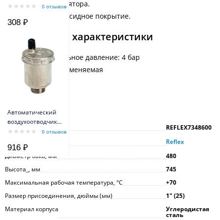
гидроаккумулятора.
резьба 1/2"
0 отзывов
Прочное эпоксидное покрытие.
308 ₽
Технические характеристики
Предварительное давление: 4 бар
Мембрана: заменяемая
Вес: 18 кг
Характеристики
Автоматический
воздухоотводчик
Артикул
REFLEX7348600
STOUT SVS-0011-
0 отзывов
000015, прямое
Производитель
Reflex
916 ₽
подключение,
Диаметр бака, мм
480
наружная резьба
1/2", латунь
Высота_, мм
745
Максимальная рабочая температура, °С
+70
Размер присоединения, дюймы (мм)
1ʺ (25)
Материал корпуса
Углеродистая
сталь