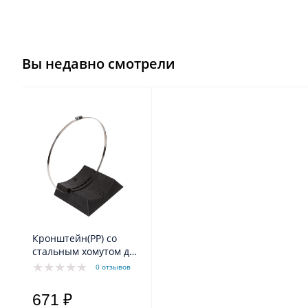
Вы недавно смотрели
Кронштейн(РР) со
стальным хомутом для
крепления
0 отзывов
расширительных
баков отопления 18-
671 ₽
24л.