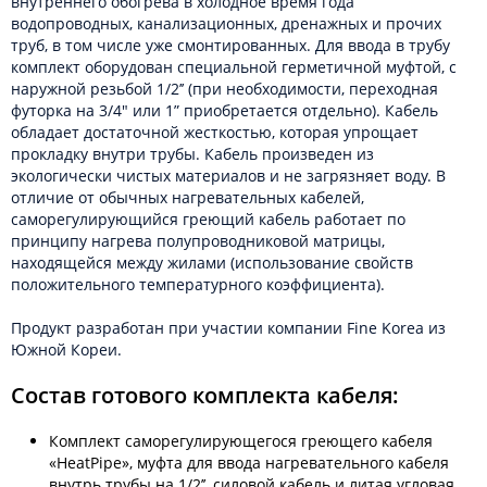
внутреннего обогрева в холодное время года
водопроводных, канализационных, дренажных и прочих
труб, в том числе уже смонтированных. Для ввода в трубу
комплект оборудован специальной герметичной муфтой, с
наружной резьбой 1/2’’ (при необходимости, переходная
футорка на 3/4" или 1” приобретается отдельно). Кабель
обладает достаточной жесткостью, которая упрощает
прокладку внутри трубы. Кабель произведен из
экологически чистых материалов и не загрязняет воду. В
отличие от обычных нагревательных кабелей,
саморегулирующийся греющий кабель работает по
принципу нагрева полупроводниковой матрицы,
находящейся между жилами (использование свойств
положительного температурного коэффициента).
Продукт разработан при участии компании Fine Korea из
Южной Кореи.
Состав готового комплекта кабеля:
Комплект саморегулирующегося греющего кабеля
«HeatPipe», муфта для ввода нагревательного кабеля
внутрь трубы на 1/2’’, силовой кабель и литая угловая