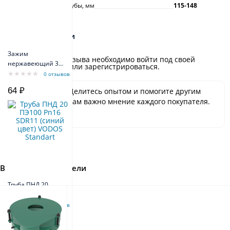
Диаметр обсадной трубы, мм
115-148
Отзывы и оценки
Зажим
Для добавления отзыва необходимо войти под своей
нержавеющий 3
учётной записью или зарегистрироваться.
mm
0 отзывов
64 ₽
Будьте первым! Делитесь опытом и помогите другим
сделать выбор. Нам важно мнение каждого покупателя.
Спасибо!
Вы недавно смотрели
Труба ПНД 20
ПЭ100 Pn16 SDR11
(синий цвет)
0 отзывов
VODOS Standart
51 ₽