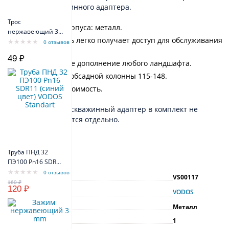
гидранта
и скважинного адаптера.
Трос
Материал корпуса: металл.
нержавеющий 3
Пользователь легко получает доступ для обслуживания
мм
0 отзывов
скважины.
49 ₽
Качественное дополнение любого ландшафта.
Крышка для обсадной колонны 115-148.
Доступная стоимость.
Важно!
Гидрант и скважинный адаптер в комплект не
входят. Заказываются отдельно.
Труба ПНД 32
Характеристики
ПЭ100 Pn16 SDR11
(синий цвет)
0 отзывов
Артикул
VS00117
VODOS Standart
120 ₽
Производитель
VODOS
Материал
Металл
Гарантия, г
1