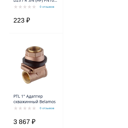
D25 / R 3/4 (НР) PN10
PPE
0 отзывов
223 ₽
PTL 1" Адаптер
скважинный Belamos
0 отзывов
3 867 ₽