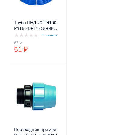
Труба ПНД 20 ПЭ100
Pn16 SDR11 (синий
цвет) VODOS Standart
0 отзывов
51 ₽
Переходник прямой