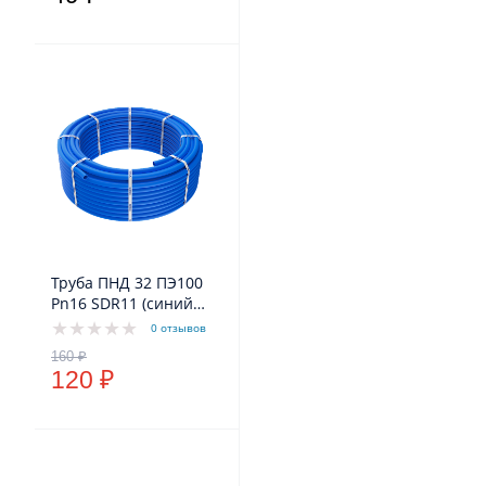
Труба ПНД 32 ПЭ100
Pn16 SDR11 (синий
цвет) VODOS Standart
0 отзывов
120 ₽