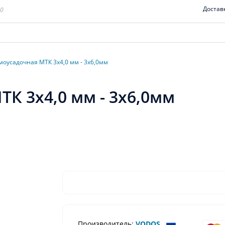
Достав
00
моусадочная МТК 3x4,0 мм - 3x6,0мм
К 3x4,0 мм - 3x6,0мм
Производитель:
VODOS