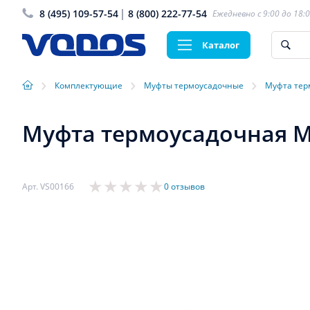
8 (495) 109-57-54
8 (800) 222-77-54
Ежедневно с 9:00 до 18:
Каталог
›
›
›
Комплектующие
Муфты термоусадочные
Муфта тер
Муфта термоусадочная МТ
Арт. VS00166
0 отзывов