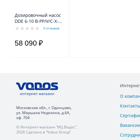
Дозировочный насос
DDE 6-10 B-PP/V/C-X-
31U2U2FG
0 отзывов
58 090 ₽
Интерне
интернет магазин
О компа
Контакт
Московская обл., г. Одинцово,
ул. Маршала Неделина, д.6А,
Сертифи
оф. 704
Ваканси
© Интернет-магазин “ИЦ Водос”,
2026 Сделано в “Vobus Group”
Сотрудн