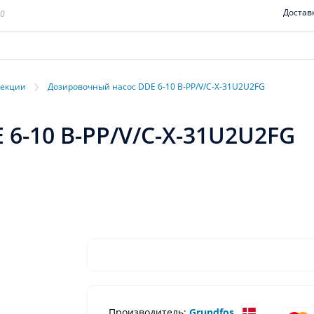
Достав
00
›
фекции
Дозировочный насос DDE 6-10 B-PP/V/C-X-31U2U2FG
6-10 B-PP/V/C-X-31U2U2FG
Производитель:
Grundfos