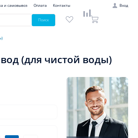
ка и самовывоз
Оплата
Контакты
Вход
Поиск
ы)
 вод (для чистой воды)