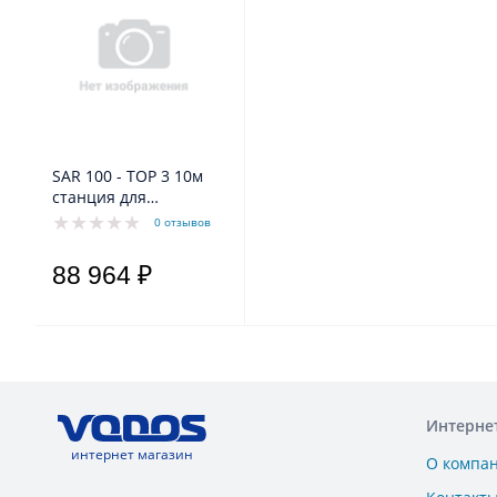
SAR 100 - TOP 3 10м
станция для
накопления сточных
0 отзывов
вод (для чистой воды)
88 964 ₽
Интерне
интернет магазин
О компа