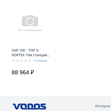
SAR 100 - TOP 3-
VORTEX 10м станция
для накопления
0 отзывов
сточных вод (для
загрязненной воды)
88 964 ₽
Интерне