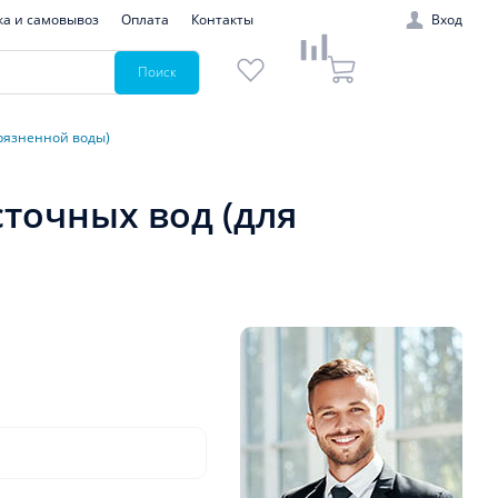
ка и самовывоз
Оплата
Контакты
Вход
Поиск
грязненной воды)
сточных вод (для