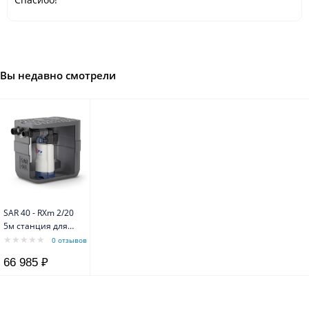
Вы недавно смотрели
SAR 40 - RXm 2/20
5м станция для
накопления
0 отзывов
сточных вод (для
66 985 ₽
загрязненной
воды)