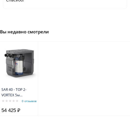
Вы недавно смотрели
SAR 40 - TOP 2-
VORTEX 5м
станция для
0 отзывов
накопления
54 425 ₽
сточных вод (для
загрязненной
воды)