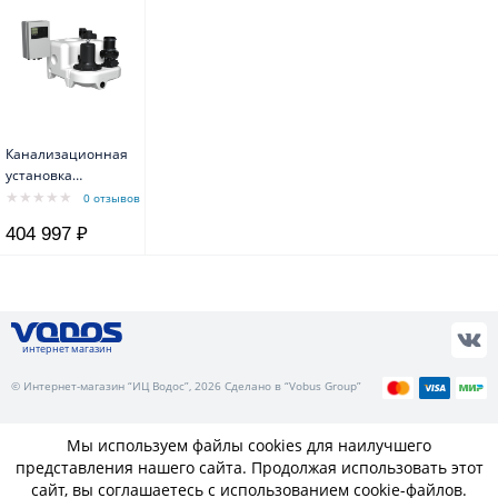
Канализационная
установка
MULTILIFT M 22.3.4
0 отзывов
100 l DN100/80
404 997 ₽
2,8/2,2kW 5,5A
~3x400V 50Hz
2860/min Grundfos
интернет магазин
© Интернет-магазин “ИЦ Водос”, 2026 Сделано в “Vobus Group”
Мы используем файлы cookies для наилучшего
представления нашего сайта. Продолжая использовать этот
сайт, вы соглашаетесь с использованием cookie-файлов.