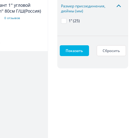
ант 1'' угловой
Размер присоединения,
'' 80см Г/Ш(Россия)
дюймы (мм)
0 отзывов
1ʺ (25)
.
Показать
Сбросить