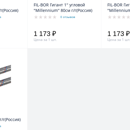
FIL-BOR Гигант 1'' угловой
FIL-BOR Гиг
/г(Россия)
"Millennium'' 80см г/г(Россия)
"Millennium
в
0 отзывов
1 173 ₽
1 173 ₽
Цена за 1 шт.
Цена за 1 шт
г/г(Россия)
в