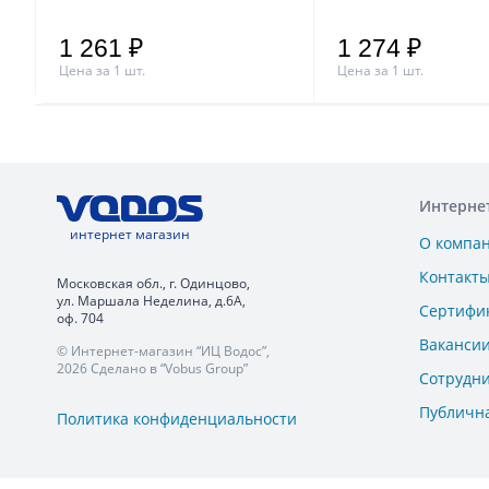
1 261 ₽
1 274 ₽
Цена за 1 шт.
Цена за 1 шт.
Интерне
интернет магазин
О компа
Контакт
Московская обл., г. Одинцово,
ул. Маршала Неделина, д.6А,
Сертифи
оф. 704
Ваканси
© Интернет-магазин “ИЦ Водос”,
2026 Сделано в “Vobus Group”
Сотрудн
Публичн
Политика конфиденциальности