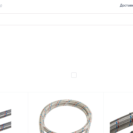
Достав
00