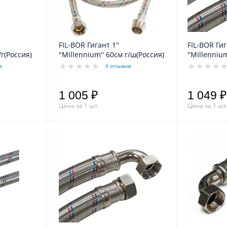
FIL-BOR Гигант 1''
FIL-BOR Гиг
/г(Россия)
"Millennium'' 60см г/ш(Россия)
"Millennium
в
0 отзывов
1 005 ₽
1 049 ₽
Цена за 1 шт.
Цена за 1 шт