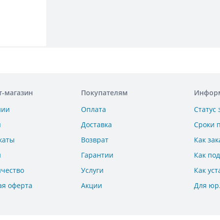
т-магазин
Покупателям
Инфор
нии
Оплата
Статус 
ы
Доставка
Сроки 
каты
Возврат
Как зак
и
Гарантии
Как по
ичество
Услуги
Как уст
ая оферта
Акции
Для юр