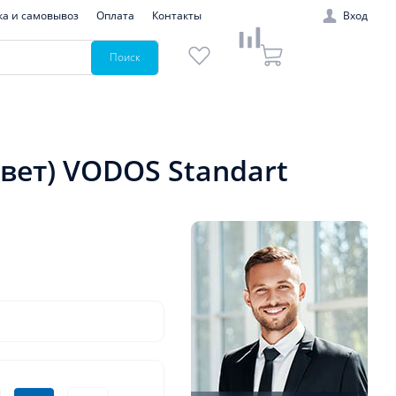
ка и самовывоз
Оплата
Контакты
Вход
Поиск
цвет) VODOS Standart