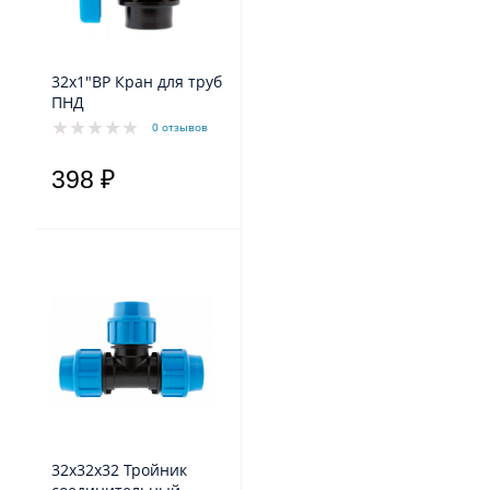
32х1"ВР Кран для труб
ПНД
0 отзывов
398 ₽
32х32х32 Тройник