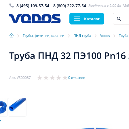
8 (495) 109-57-54
8 (800) 222-77-54
Ежедневно с 9:00 до 18:
Каталог
›
›
›
›
Трубы, фитинги, шланги
ПНД труба
Vodos
Труба
Труба ПНД 32 ПЭ100 Pn16 
Арт. VS00087
0 отзывов