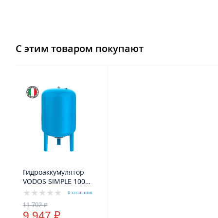
С этим товаром покупают
Гидроаккумулятор
VODOS SIMPLE 100
VERT (8bar, G1", +99°C,
0 отзывов
мембрана EPDM SE.FA
Italy)
9 947 ₽