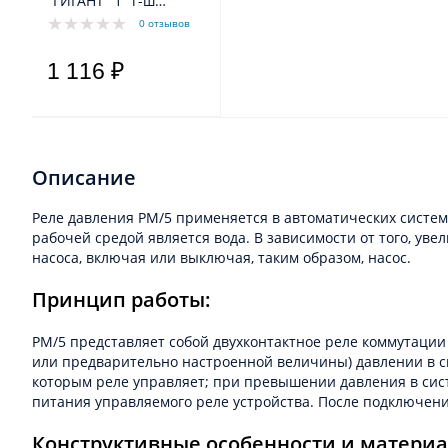
"ГИГАНТ" 1" г-ш
прямая 60 см
0 отзывов
1 116 ₽
Описание
Реле давления PM/5 применяется в автоматических систем
рабочей средой является вода. В зависимости от того, ув
насоса, включая или выключая, таким образом, насос.
Принцип работы:
PM/5 представляет собой двухконтактное реле коммутаци
или предварительно настроенной величины) давлении в сис
которым реле управляет; при превышении давления в сис
питания управляемого реле устройства. После подключен
Конструктивные особенности и материа