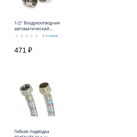
1/2" Воздухоотводчик
автоматический
компактный с
0 отзывов
запорным клапаном
хромированный
471 ₽
Гибкая подводка