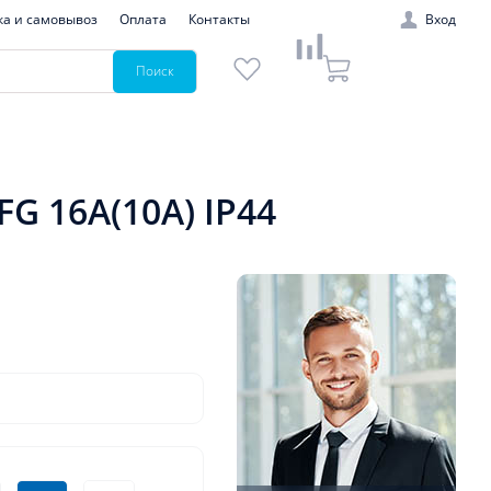
ка и самовывоз
Оплата
Контакты
Вход
Поиск
G 16A(10A) IP44