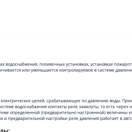
ах водоснабжения, поливочных установках, установках пожароту
еличивается или уменьшается контролируемое в системе давлен
и электрических цепей, срабатывающее по давлению воды. При
теме водоснабжения контакты реле замкнуты, то есть через ни
теме определенной (предварительно настроенной) величины е
ия и предварительной настройки реле давления работает в ав
лы: