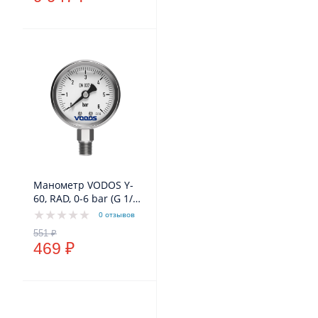
Манометр VODOS Y-
60, RAD, 0-6 bar (G 1/4'')
глицериновый, в
0 отзывов
нержавеющем
корпусе
469 ₽