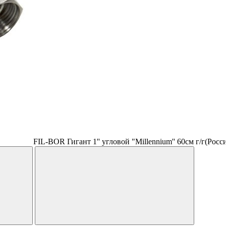
FIL-BOR Гигант 1'' угловой "Millennium'' 60см г/г(Росс