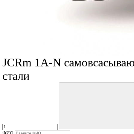
JCRm 1A-N самовсасывающ
стали
ФИО