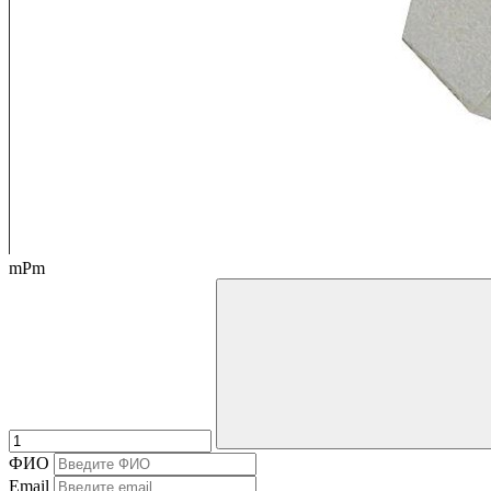
mPm
ФИО
Email