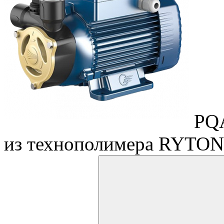
PQA
из технополимера RYTON