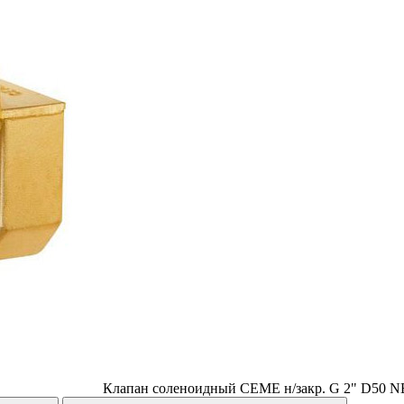
Клапан соленоидный CEME н/закр. G 2" D50 