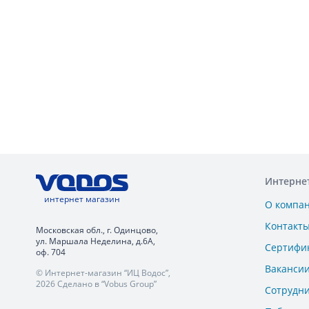
Интерне
интернет магазин
О компа
Контакт
Московская обл., г. Одинцово,
ул. Маршала Неделина, д.6А,
Сертифи
оф. 704
Ваканси
© Интернет-магазин “ИЦ Водос”,
2026 Сделано в “Vobus Group”
Сотрудн