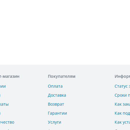
т-магазин
Покупателям
Инфор
нии
Оплата
Статус 
ы
Доставка
Сроки 
каты
Возврат
Как зак
и
Гарантии
Как по
ичество
Услуги
Как уст