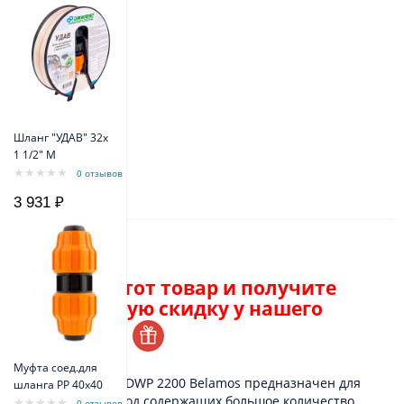
Шланг "УДАВ" 32х
1 1/2" M
0 отзывов
3 931 ₽
Описание
Закажите этот товар и получите
персональную скидку у нашего
менеджера.
Муфта соед.для
Насос дренажный DWP 2200 Belamos предназначен для
шланга РР 40х40
откачки сточных вод содержащих большое количество
0 отзывов