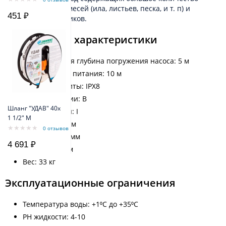
разнородных примесей (ила, листьев, песка, и т. п) и
451 ₽
содержимого септиков.
Технические характеристики
Максимальная глубина погружения насоса: 5 м
Длина кабеля питания: 10 м
Степень защиты: IPX8
Класс изоляции: B
Шланг "УДАВ" 40х
Класс защиты: I
1 1/2" M
Высота: 600 мм
0 отзывов
Ширина: 362 мм
4 691 ₽
Длина: 265 мм
Вес: 33 кг
Эксплуатационные ограничения
Температура воды: +1⁰С до +35⁰С
PH жидкости: 4-10