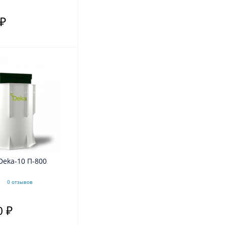
 ₽
.
Deka-10 П-800
0 отзывов
0 ₽
.