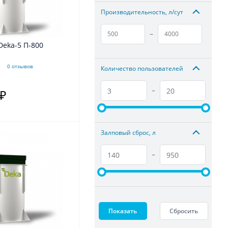
Производительность, л/сут
–
Deka-5 П-800
0 отзывов
Количество пользователей
–
 ₽
.
Залповый сброс, л
–
Показать
Сбросить