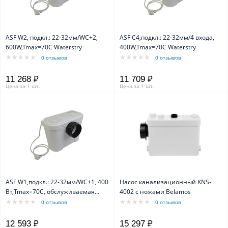
ASF W2, подкл.: 22-32мм/WC+2,
ASF C4,подкл.: 22-32мм/4 входа,
600W,Tmax=70C Waterstry
400W,Tmax=70C Waterstry
0 отзывов
0 отзывов
11 268 ₽
11 709 ₽
Цена за 1 шт.
Цена за 1 шт.
ASF W1,подкл.: 22-32мм/WC+1, 400
Насос канализационный KNS-
Вт,Tmax=70C, обслуживаемая
4002 с ножами Belamos
Waterstry
0 отзывов
0 отзывов
12 593 ₽
15 297 ₽