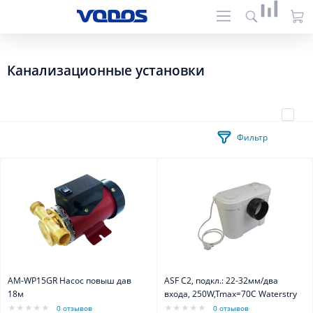
Канализационные установки
Фильтр
AM-WP15GR Насос повыш дав
ASF C2, подкл.: 22-32мм/два
18м
входа, 250W,Tmax=70C Waterstry
0 отзывов
0 отзывов