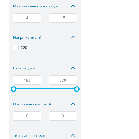
Максимальный напор, м
–
Напряжение, В
220
Высота_, мм
–
Номинальный ток, А
–
Тип выключателя