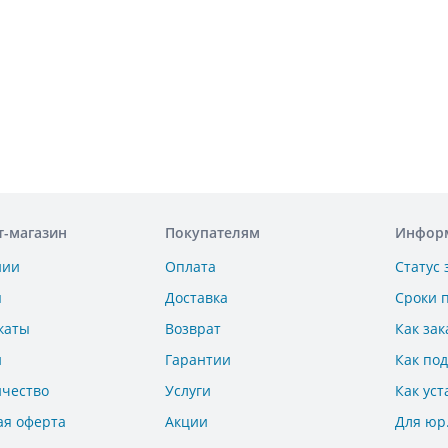
т-магазин
Покупателям
Инфор
нии
Оплата
Статус 
ы
Доставка
Сроки 
каты
Возврат
Как зак
и
Гарантии
Как по
ичество
Услуги
Как уст
ая оферта
Акции
Для юр