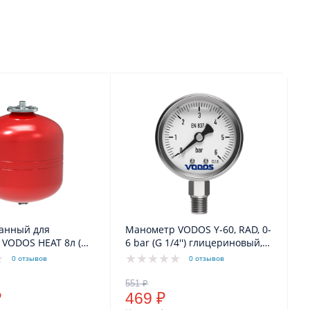
анный для
Манометр VODOS Y-60, RAD, 0-
 VODOS HEAT 8л (
6 bar (G 1/4'') глицериновый, в
4 `` НР, мембрана
нержавеющем корпусе
0 отзывов
0 отзывов
EPDM +100`C SE.FA Italy)
₽
469 ₽