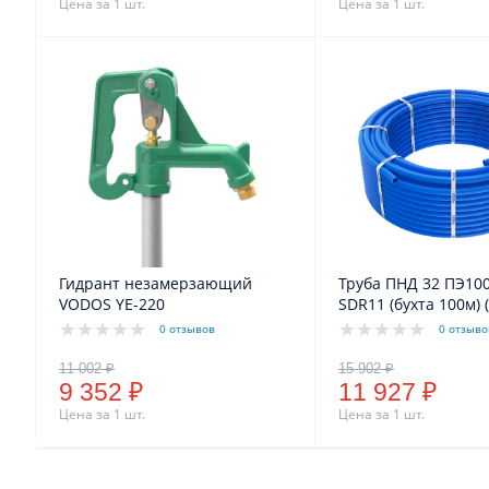
Цена за 1 шт.
Цена за 1 шт.
Гидрант незамерзающий
Труба ПНД 32 ПЭ100 Pn1
VODOS YE-220
SDR11 (бухта 100м) 
цвет) VODOS Standa
0 отзывов
0 отзыво
9 352 ₽
11 927 ₽
Цена за 1 шт.
Цена за 1 шт.