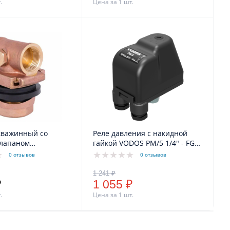
.
Цена за 1 шт.
кважинный со
Реле давления с накидной
клапаном
гайкой VODOS PM/5 1/4" - FG
1/2" Belamos
16A(10A) IP44
0 отзывов
0 отзывов
₽
1 055 ₽
.
Цена за 1 шт.