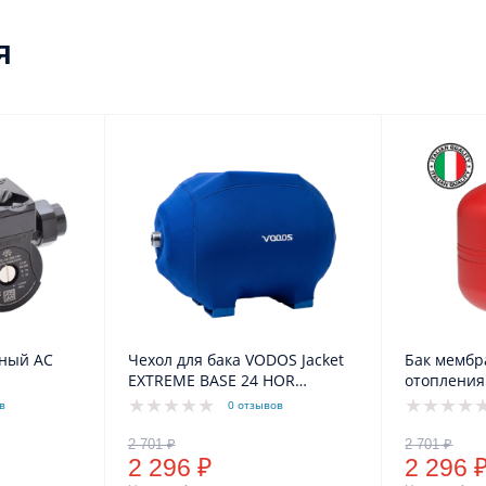
я
нный АС
Чехол для бака VODOS Jacket
Бак мембр
EXTREME BASE 24 HOR
отопления
(BELAMOS 24CT2)
5bar, G 3/
в
0 отзывов
2 296 ₽
2 296 