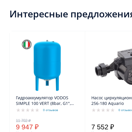
Интересные предложени
Гидроаккумулятор VODOS
Насос циркуляцио
SIMPLE 100 VERT (8bar, G1",
256-180 Aquario
+99°C, мембрана EPDM SE.FA
0 отзывов
0 отзыво
Italy)
9 947 ₽
7 552 ₽