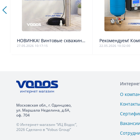
В продаже новые септики, кессоны и погреба ЗЕМЛЯК
НОВИНКА! Винтовые скважинные насосы серии 3SV от VODOS
27.05.2026 10:17:15
22.05.2026 10:32:00
Интерне
интернет магазин
О компа
Контакт
Московская обл., г. Одинцово,
ул. Маршала Неделина, д.6А,
Сертифи
оф. 704
Ваканси
© Интернет-магазин “ИЦ Водос”,
2026 Сделано в “Vobus Group”
Сотрудн