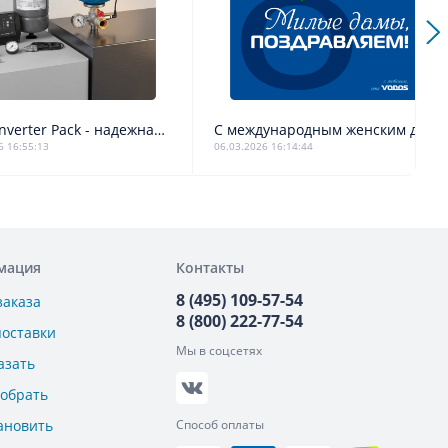
Vodos Inverter Pack - надежная замена комплекта Grundfos SQE
С международным женским днем!
6 16:55:13
06.03.2026 16:14:44
мация
Контакты
8 (495) 109-57-54
заказа
8 (800) 222-77-54
поставки
Мы в соцсетях
азать
добрать
ановить
Способ оплаты