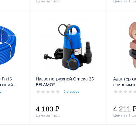
Цена за 1 шт.
Цена за 1 шт
6
Насос погружной Omega 25
Адаптер с
(синий
BELAMOS
сливным 
rt
PTL1"+FVB
в
0 отзывов
4 183 ₽
4 211 
Цена за 1 шт.
Цена за 1 шт