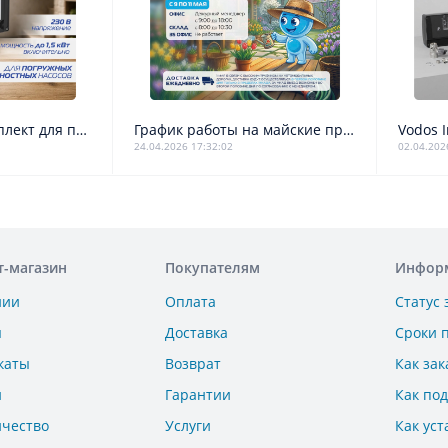
Рекомендуем! Комплект для поддержания постоянного давления Vodos Inverter PACK
График работы на майские праздники
24.04.2026 17:32:02
02.04.202
т-магазин
Покупателям
Инфор
нии
Оплата
Статус 
ы
Доставка
Сроки 
каты
Возврат
Как зак
и
Гарантии
Как по
ичество
Услуги
Как уст