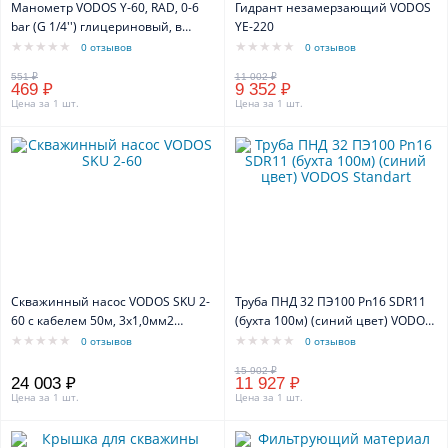
Манометр VODOS Y-60, RAD, 0-6
Гидрант незамерзающий VODOS
bar (G 1/4'') глицериновый, в
YE-220
нержавеющем корпусе
0 отзывов
0 отзывов
469 ₽
9 352 ₽
Цена за 1 шт.
Цена за 1 шт.
Скважинный насос VODOS SKU 2-
Труба ПНД 32 ПЭ100 Pn16 SDR11
60 с кабелем 50м, 3х1,0мм2
(бухта 100м) (синий цвет) VODOS
(1х230В, 0,55 кВт, 1" )
Standart
0 отзывов
0 отзывов
24 003 ₽
11 927 ₽
Цена за 1 шт.
Цена за 1 шт.