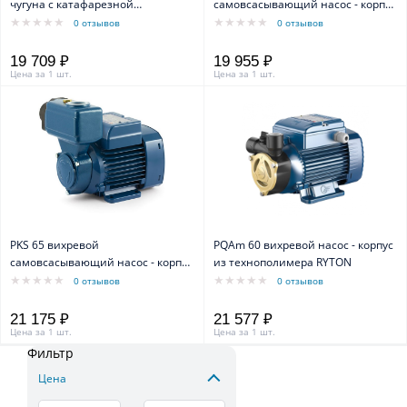
чугуна с катафарезной
самовсасывающий насос - корпус
обработкой
из чугуна
0 отзывов
0 отзывов
19 709 ₽
19 955 ₽
Цена за 1 шт.
Цена за 1 шт.
PKS 65 вихревой
PQAm 60 вихревой насос - корпус
самовсасывающий насос - корпус
из технополимера RYTON
из чугуна
0 отзывов
0 отзывов
21 175 ₽
21 577 ₽
Цена за 1 шт.
Цена за 1 шт.
Фильтр
Цена