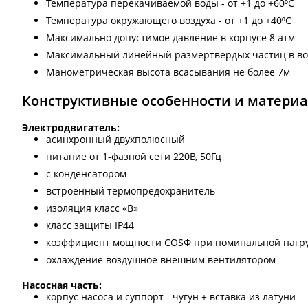
Температура перекачиваемой воды - от +1 до +60⁰С
Температура окружающего воздуха - от +1 до +40⁰С
Максимально допустимое давление в корпусе 8 атм
Максимальный линейный размертвердых частиц в во
Манометрическая высота всасывания не более 7м
Конструктивные особенности и матери
Электродвигатель:
асинхронный двухполюсный
питание от 1-фазной сети 220В, 50Гц
с конденсатором
встроенный термопредохранитель
изоляция класс «В»
класс защиты IP44
коэффициент мощности СОSФ при номинальной нагру
охлаждение воздушное внешним вентилятором
Насосная часть:
корпус насоса и суппорт - чугун + вставка из латуни