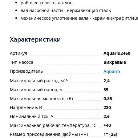
рабочее колесо - латунь
вал насосной части - нержавеющая сталь
механическое уплотнение вала - керамика/графит/NВ
Характеристики
Артикул
Aquario2460
Тип насоса
Вихревые
Производитель
Aquario
Максимальный расход, м³/ч
2,4
Максимальный напор, м
55
Максимальная мощность, кВт
0,85
Напряжение, В
220
Номинальный ток, А
2,6
Максимальная рабочая температура, °С
+40
Размер присоединения, дюймы (мм)
1ʺ (25)