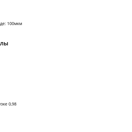
де: 100мкм
алы
зке 0,98