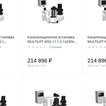
становка
Канализационная установка
Канализац
MULTILIFT MSS.11.1.2 1x230V
MULTILIFT 
V Grundfos
Grundfos
Grundfos
в
0 отзывов
214 896 ₽
214 89
Цена за 1 шт.
Цена за 1 шт