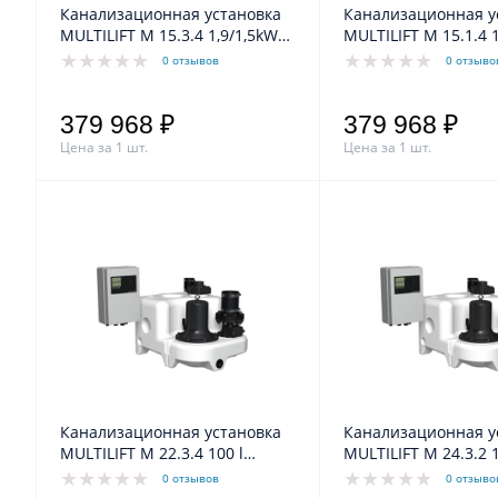
Канализационная установка
Канализационная у
MULTILIFT M 15.3.4 1,9/1,5kW
MULTILIFT M 15.1.4 100 l
3,8A 3x400V 50Hz Grundfos
DN100/80 2,0/1,5kW 9,0A
0 отзывов
0 отзыво
~1x230V 50Hz 1404/min
Grundfos
379 968 ₽
379 968 ₽
Цена за 1 шт.
Цена за 1 шт.
Канализационная установка
Канализационная у
MULTILIFT M 22.3.4 100 l
MULTILIFT M 24.3.2 100 l
DN100/80 2,8/2,2kW 5,5A
DN100/80 3,0/2,4kW 5,5A
0 отзывов
0 отзыво
~3x400V 50Hz 2860/min
~3x400V 50Hz 2860/min