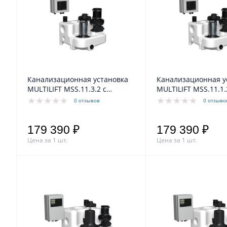
Канализационная установка
Канализационная у
MULTILIFT MSS.11.3.2 с
MULTILIFT MSS.11.1.2 с
кабелем 10 м 1x230V Grundfos
кабелем 10 м 1x230
0 отзывов
0 отзыво
179 390 ₽
179 390 ₽
Цена за 1 шт.
Цена за 1 шт.