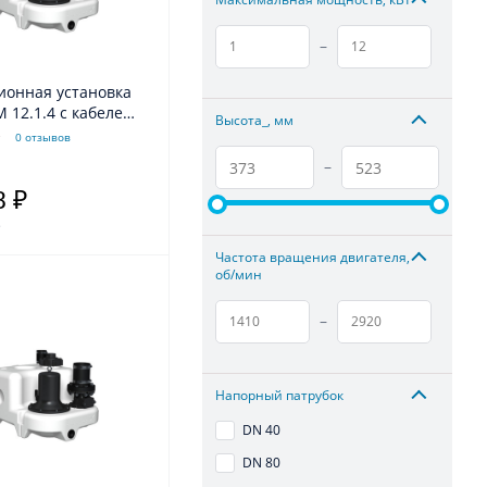
–
ионная установка
M 12.1.4 с кабелем
Высота_, мм
os
0 отзывов
–
8 ₽
.
Частота вращения двигателя,
об/мин
–
Напорный патрубок
DN 40
DN 80