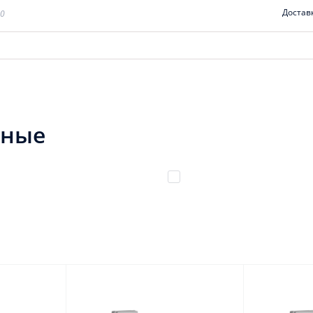
Достав
00
нные