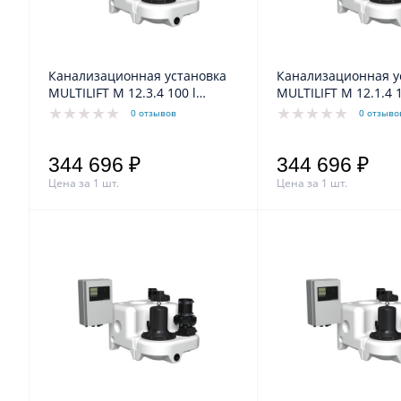
Канализационная установка
Канализационная у
MULTILIFT M 12.3.4 100 l
MULTILIFT M 12.1.4 1,6/1,2kW
DN100/80 1,6/1,2kW 3,1A
7,6A 1x230V 50Hz 
0 отзывов
0 отзыво
~3x400V 50Hz 1404/min
Grundfos
344 696 ₽
344 696 ₽
Цена за 1 шт.
Цена за 1 шт.