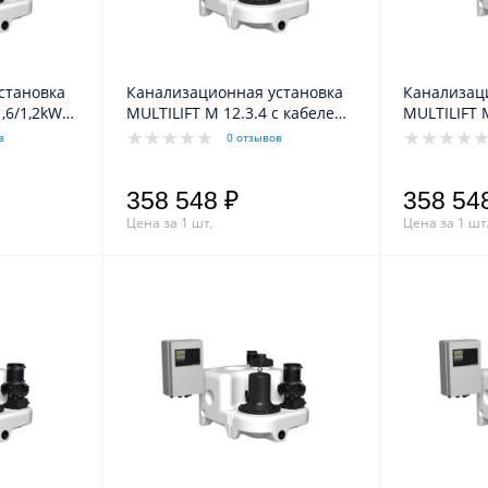
становка
Канализационная установка
Канализац
MULTILIFT M 12.3.4 с кабелем
MULTILIFT 
Grundfos
10м Grundfos
10м Grundf
в
0 отзывов
358 548 ₽
358 54
Цена за 1 шт.
Цена за 1 шт