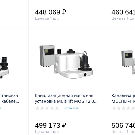
448 069 ₽
460 64
Цена за 1 шт.
Цена за 1 шт
становка
Канализационная насосная
Канализац
с кабелем
установка Multilift MOG.12.3.2
3х400 В, 1,8/1,2 кВт, 3,1А
в
0 отзывов
499 173 ₽
506 74
Цена за 1 шт.
Цена за 1 шт