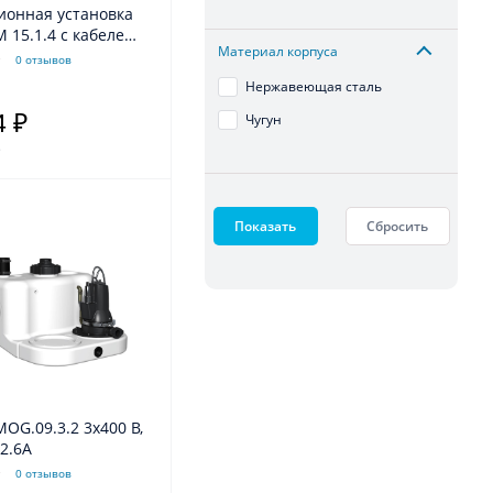
ионная установка
M 15.1.4 с кабелем
Материал корпуса
os
0 отзывов
Нержавеющая сталь
4 ₽
Чугун
.
Показать
Сбросить
MOG.09.3.2 3х400 В,
 2.6А
0 отзывов