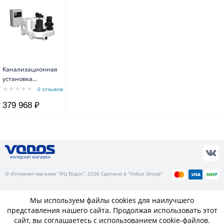
Канализационная
установка
MULTILIFT M 15.1.4
0 отзывов
100 l DN100/80
379 968 ₽
2,0/1,5kW 9,0A
~1x230V 50Hz
1404/min Grundfos
интернет магазин
© Интернет-магазин “ИЦ Водос”, 2026 Сделано в “Vobus Group”
Мы используем файлы cookies для наилучшего
представления нашего сайта. Продолжая использовать этот
сайт, вы соглашаетесь с использованием cookie-файлов.