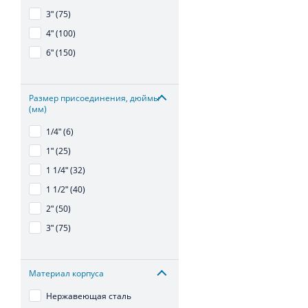
3ʺ (75)
4ʺ (100)
6ʺ (150)
Размер присоединения, дюймы
(мм)
1/4ʺ (6)
1ʺ (25)
1 1/4ʺ (32)
1 1/2ʺ (40)
2ʺ (50)
3ʺ (75)
Материал корпуса
Нержавеющая сталь