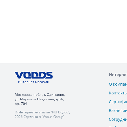
Интерне
интернет магазин
О компа
Контакт
Московская обл., г. Одинцово,
ул. Маршала Неделина, д.6А,
Сертифи
оф. 704
Ваканси
© Интернет-магазин “ИЦ Водос”,
2026 Сделано в “Vobus Group”
Сотрудн