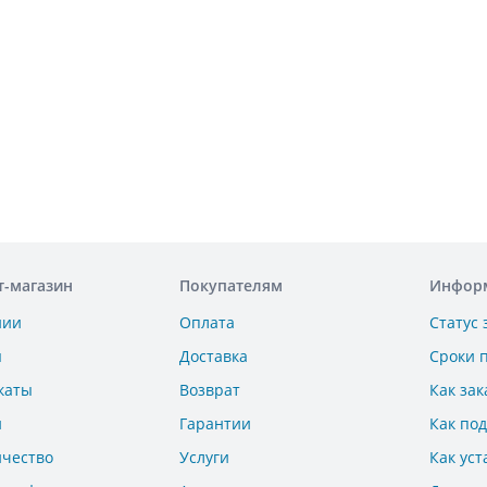
т-магазин
Покупателям
Инфор
нии
Оплата
Статус 
ы
Доставка
Сроки 
каты
Возврат
Как зак
и
Гарантии
Как по
ичество
Услуги
Как уст