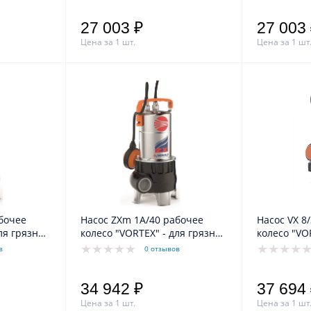
27 003 ₽
27 003
Цена за 1 шт.
Цена за 1 шт
бочее
Насос ZXm 1A/40 рабочее
Насос VX 8/35-N рабочее
ля грязной
колесо "VORTEX" - для грязной
колесо "VO
воды
сточных в
в
0 отзывов
34 942 ₽
37 694
Цена за 1 шт.
Цена за 1 шт