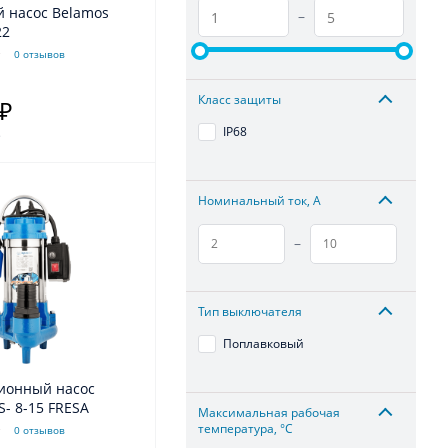
 насос Belamos
–
22
0 отзывов
Класс защиты
 ₽
IP68
.
Номинальный ток, А
–
Тип выключателя
Поплавковый
ионный насос
rio ADS- 8-15 FRESA
Максимальная рабочая
температура, °С
0 отзывов