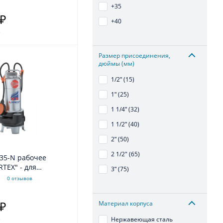
+35
 ₽
+40
.
Размер присоединения,
дюймы (мм)
1/2ʺ (15)
1ʺ (25)
1 1/4ʺ (32)
1 1/2ʺ (40)
2ʺ (50)
2 1/2" (65)
RTEX" - для
3ʺ (75)
од
0 отзывов
Материал корпуса
 ₽
.
Нержавеющая сталь