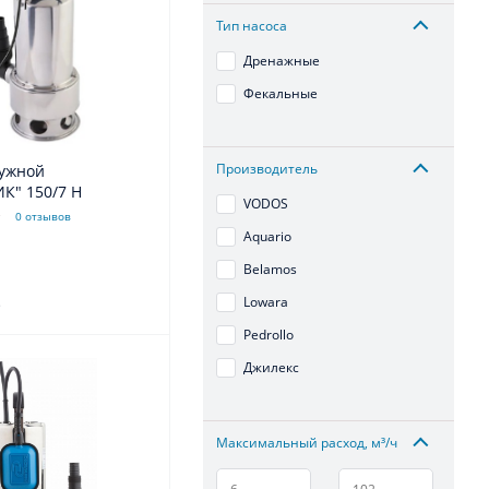
Тип насоса
Дренажные
Фекальные
Производитель
ружной
К" 150/7 H
VODOS
0 отзывов
Aquario
Belamos
.
Lowara
Pedrollo
Джилекс
Максимальный расход, м³/ч
–