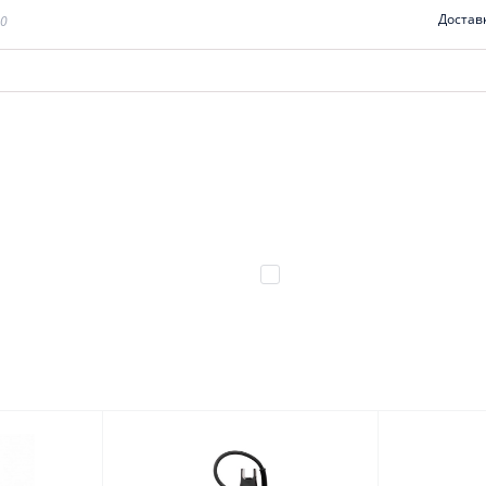
Достав
00