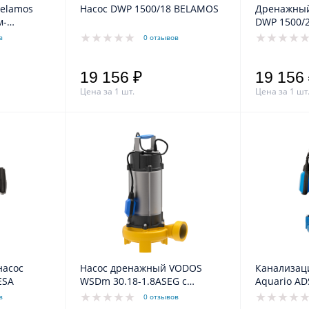
elamos
Насос DWP 1500/18 BELAMOS
Дренажный
м-
DWP 1500/
в
0 отзывов
19 156 ₽
19 156
Цена за 1 шт.
Цена за 1 шт
насос
Насос дренажный VODOS
Канализац
FRESA
WSDm 30.18-1.8ASEG с
Aqua
кабелем 8м ( 1х230 В, 1.8кВт,
в
0 отзывов
Rp 2")