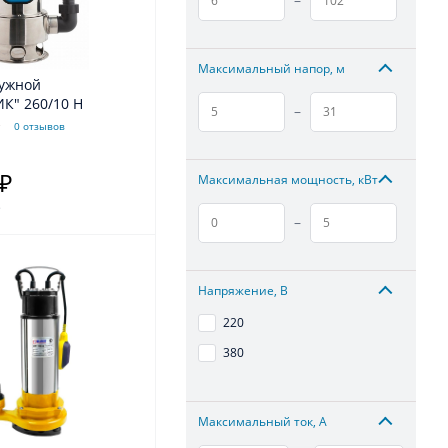
Максимальный напор, м
ружной
К" 260/10 H
–
0 отзывов
 ₽
Максимальная мощность, кВт
.
–
Напряжение, В
220
380
Максимальный ток, А