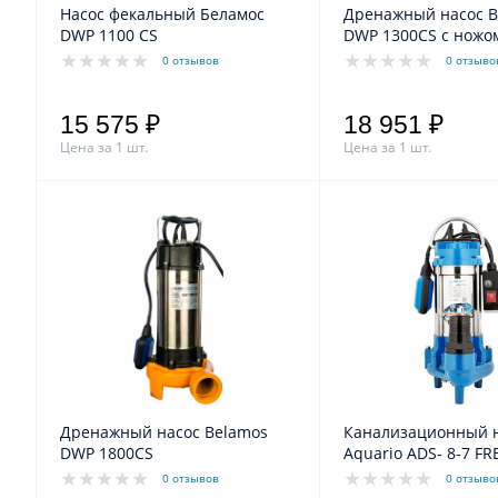
Насос фекальный Беламос
Дренажный насос B
DWP 1100 CS
DWP 1300CS с ножо
измельчителем
0 отзывов
0 отзыво
15 575 ₽
18 951 ₽
Цена за 1 шт.
Цена за 1 шт.
Дренажный насос Belamos
Канализационный 
DWP 1800CS
Aquario ADS- 8-7 
0 отзывов
0 отзыво