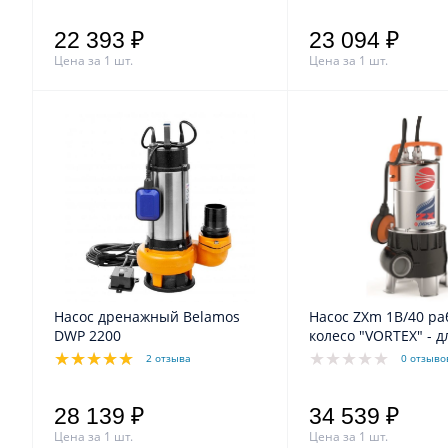
22 393 ₽
23 094 ₽
Цена за 1 шт.
Цена за 1 шт.
Насос дренажный Belamos
Насос ZXm 1B/40 ра
DWP 2200
колесо "VORTEX" - д
воды
2 отзыва
0 отзыво
28 139 ₽
34 539 ₽
Цена за 1 шт.
Цена за 1 шт.