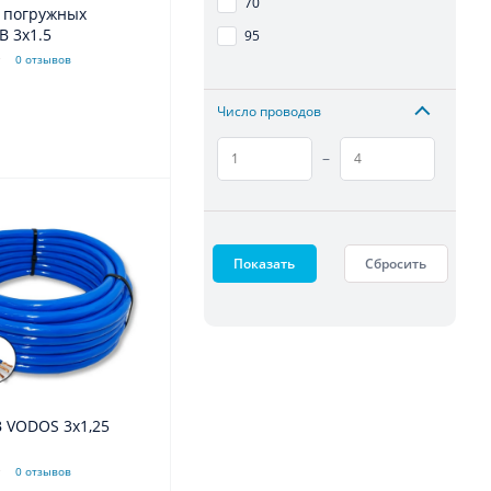
70
я погружных
сов КВВ 3x1.5
95
0 отзывов
Число проводов
–
Показать
Сбросить
 VODOS 3х1,25
0 отзывов