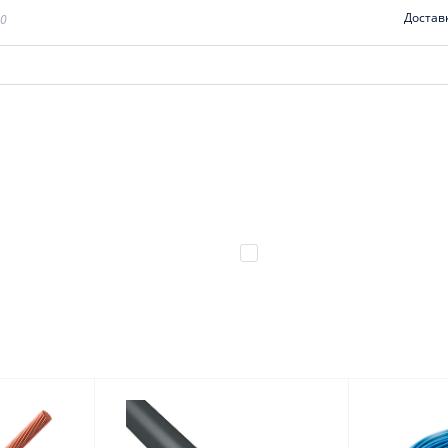
Достав
00