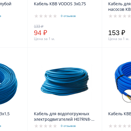
олубой
Кабель КВВ VODOS 3х0,75
Кабель дл
насо
в
0 отзывов
94 ₽
153 ₽
Цена за 1 м.
Цена за 1 м.
3х1,5
Кабель для водопогружных
Кабель КВВ
электродвигателей H07RN8-F,
3*1.5 мм
в
0 отзывов