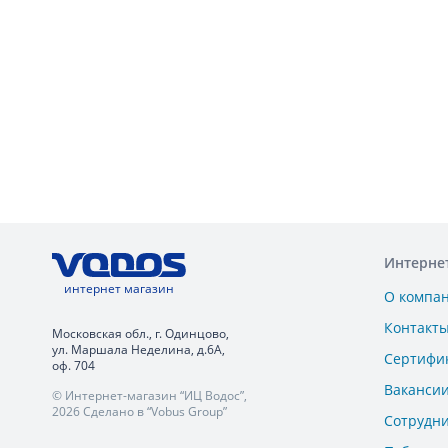
Интерне
интернет магазин
О компа
Контакт
Московская обл., г. Одинцово,
ул. Маршала Неделина, д.6А,
Сертифи
оф. 704
Ваканси
© Интернет-магазин “ИЦ Водос”,
2026 Сделано в “Vobus Group”
Сотрудн