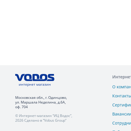
Интерне
интернет магазин
О компа
Контакт
Московская обл., г. Одинцово,
ул. Маршала Неделина, д.6А,
Сертифи
оф. 704
Ваканси
© Интернет-магазин “ИЦ Водос”,
2026 Сделано в “Vobus Group”
Сотрудн