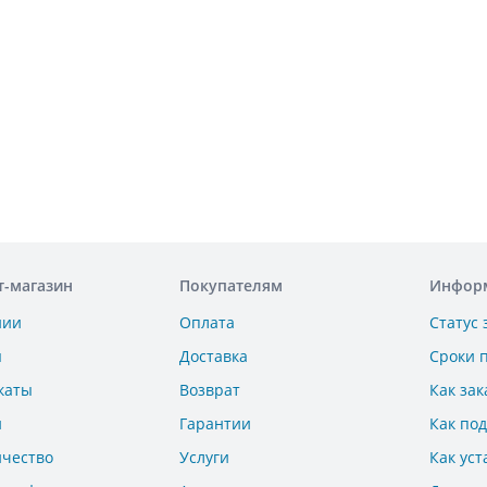
т-магазин
Покупателям
Инфор
нии
Оплата
Статус 
ы
Доставка
Сроки 
каты
Возврат
Как зак
и
Гарантии
Как по
ичество
Услуги
Как уст