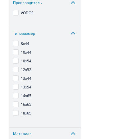
Производитель
VODOS
Типоразмер
8х44
10х44
10х54
12х52
13х44
13х54
14х65
16х65
18х65
Материал