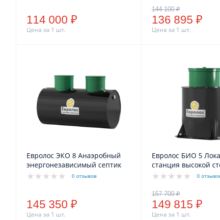
водоотведение (110/25)
водоотведение (110
114 000 ₽
136 895 ₽
Цена за 1 шт.
Цена за 1 шт.
Евролос ЭКО 8 Анаэробный
Евролос БИО 5 Лок
энергонезависимый септик
станция высокой с
очистки сточных во
0 отзывов
0 отзыво
комбинированное
водоотведение (110
145 350 ₽
149 815 ₽
Цена за 1 шт.
Цена за 1 шт.