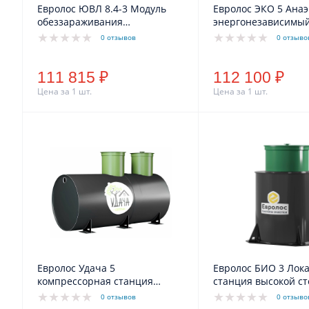
Евролос ЮВЛ 8.4-3 Модуль
Евролос ЭКО 5 Ана
обеззараживания
энергонезависимый
ультрафиолетом
0 отзывов
0 отзыво
111 815 ₽
112 100 ₽
Цена за 1 шт.
Цена за 1 шт.
Евролос Удача 5
Евролос БИО 3 Лок
компрессорная станция
станция высокой с
очистки сточных вод,
очистки сточных во
0 отзывов
0 отзыво
комбинированное
комбинированное