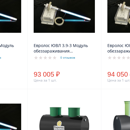
 Модуль
Евролос ЮВЛ 3.9-3 Модуль
Евролос Ю
обеззараживания
обеззараж
ультрафиолетом
ультрафио
в
0 отзывов
93 005 ₽
94 050
Цена за 1 шт.
Цена за 1 шт