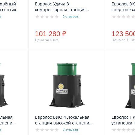
эробный
Евролос Удача 3
Евролос Э
 септик
компрессорная станция
энергонез
очистки сточных вод,
в
0 отзывов
комбинированное
водоотведение (110/25)
101 280 ₽
123 50
Цена за 1 шт.
Цена за 1 шт
альная
Евролос БИО 4 Локальная
Евролос П
тепени
станция высокой степени
установка 
д,
очистки сточных вод,
очистки, 
в
0 отзывов
комбинированное
водоотведе