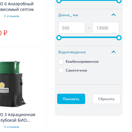
КО 6 Анаэробный
ависимый септик
Длина_, мм
0 отзывов
–
0 ₽
.
Водоотведение
Комбинированное
Самотечное
Показать
Сбросить
РО 3 Аэрационная
глубокой БИО
комбинированное
0 отзывов
ние 110/25