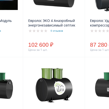
 Модуль
Евролос ЭКО 4 Анаэробный
Евролос Уд
энергонезависимый септик
компрессо
очистки ст
в
0 отзывов
комбиниро
водоотведе
102 600 ₽
87 280
Цена за 1 шт.
Цена за 1 шт