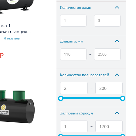
Количество ламп
–
ача 1
рная станция
очных вод,
0 отзывов
Диаметр, мм
ванное
ние (110/25)
–
 ₽
.
Количество пользователей
–
Залповый сброс, л
–