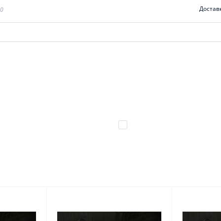
Достав
00