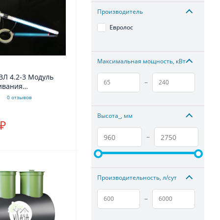
Производитель
Евролос
Максимальная мощность, кВт
ВЛ 4.2-3 Модуль
–
ивания
летом
0 отзывов
Высота_, мм
 ₽
.
–
Производительность, л/сут
–