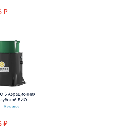
5 ₽
.
РО 5 Аэрационная
глубокой БИО
комбинированное
0 отзывов
ние 110/25
5 ₽
.