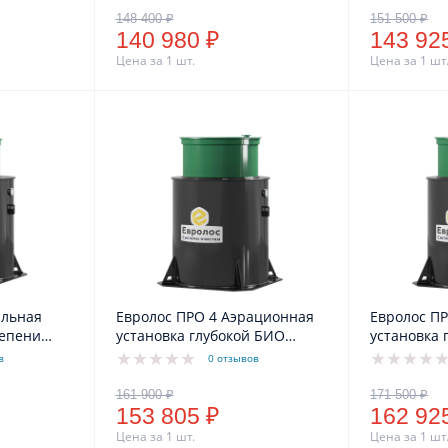
/25)
водоотведение (110/25)
140 980 ₽
143 92
Цена за 1 шт.
Цена за 1 шт
альная
Евролос ПРО 4 Аэрационная
Евролос П
тепени
установка глубокой БИО
установка 
д,
очистки, комбинированное
очистки, 
в
0 отзывов
водоотведение 110/25
водоотведе
/25)
153 805 ₽
162 92
Цена за 1 шт.
Цена за 1 шт