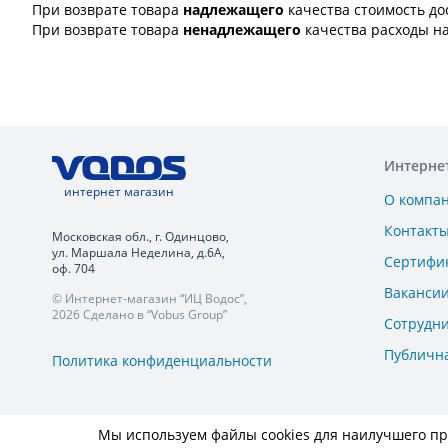
При возврате товара
надлежащего
качества стоимость до
При возврате товара
ненадлежащего
качества расходы н
Интерне
интернет магазин
О компа
Контакт
Московская обл., г. Одинцово,
ул. Маршала Неделина, д.6А,
Сертифи
оф. 704
Ваканси
© Интернет-магазин “ИЦ Водос”,
2026 Сделано в “Vobus Group”
Сотрудн
Публичн
Политика конфиденциальности
Мы используем файлы cookies для наилучшего пре