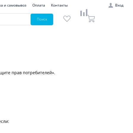
ка и самовывоз
Оплата
Контакты
Вход
Поиск
ащите прав потребителей».
если: