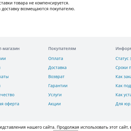
ставки товара не компенсируется.
а доставку возмещаются покупателю.
т-магазин
Покупателям
Инфор
нии
Оплата
Статус 
ы
Доставка
Сроки 
каты
Возврат
Как зак
и
Гарантии
Как по
ичество
Услуги
Как уст
ая оферта
Акции
Для юр
дставления нашего сайта. Продолжая использовать этот сайт, 