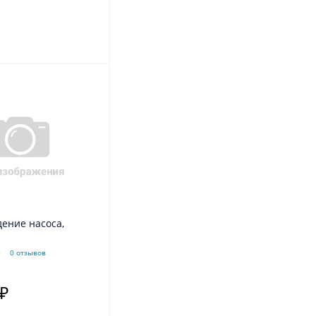
.
дение насоса,
0 отзывов
 ₽
.