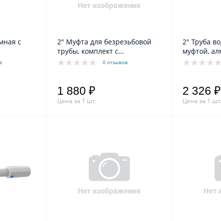
мная с
2" Муфта для безрезьбовой
2" Труба в
трубы, комплект с
нейлоновыми стержнями
в
0 отзывов
1 880 ₽
2 326 ₽
Цена за 1 шт.
Цена за 1 шт