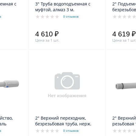
ъемная с
3" Труба водоподъемная с
2" Подъемн
муфтой, алмаз 3 м.
безрезьбов
в
0 отзывов
4 610 ₽
4 619 ₽
Цена за 1 шт.
Цена за 1 шт
йство,
2" Верхний переходник,
2" Верхний
аль
безрезьбовая труба, нерж.
резьбовая 
нерж.
в
0 отзывов