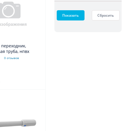
Показать
Сбросить
 переходник,
ая труба, нпвх
0 отзывов
.