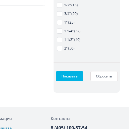
1/2ʺ (15)
3/4ʺ (20)
1ʺ (25)
1 1/4ʺ (32)
1 1/2ʺ (40)
2ʺ (50)
Показать
Сбросить
мация
Контакты
8 (495) 109-57-54
заказа