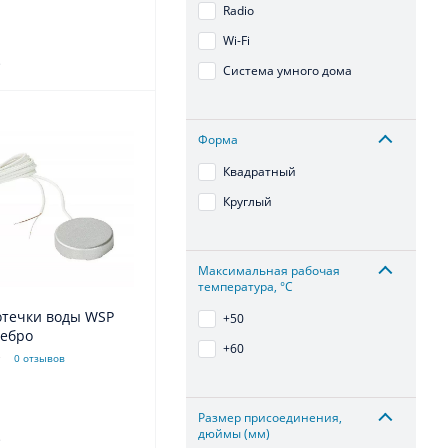
Radio
Wi-Fi
.
Система умного дома
Форма
Квадратный
Круглый
Максимальная рабочая
температура, °С
отечки воды WSP
+50
м) серебро
+60
0 отзывов
Размер присоединения,
дюймы (мм)
.