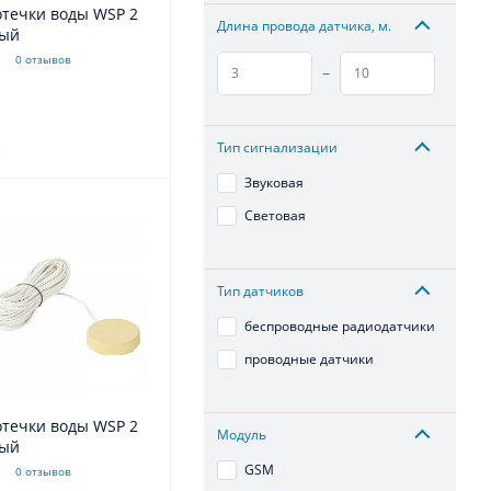
отечки воды WSP 2
Длина провода датчика, м.
евый
0 отзывов
–
.
Тип сигнализации
Звуковая
Световая
Тип датчиков
беспроводные радиодатчики
проводные датчики
отечки воды WSP 2
Модуль
евый
GSM
0 отзывов