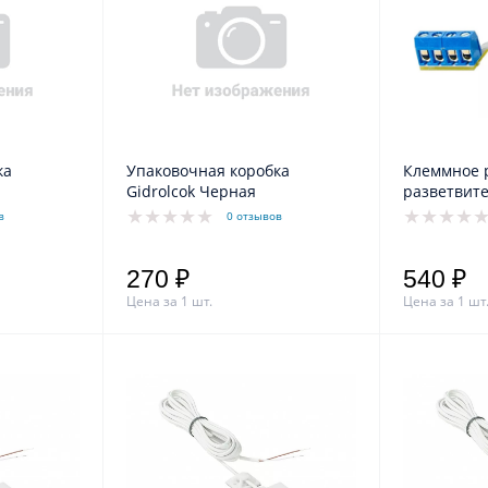
ка
Упаковочная коробка
Клеммное ра
Gidrolcok Черная
разветвит
в
0 отзывов
270 ₽
540 ₽
Цена за 1 шт.
Цена за 1 шт