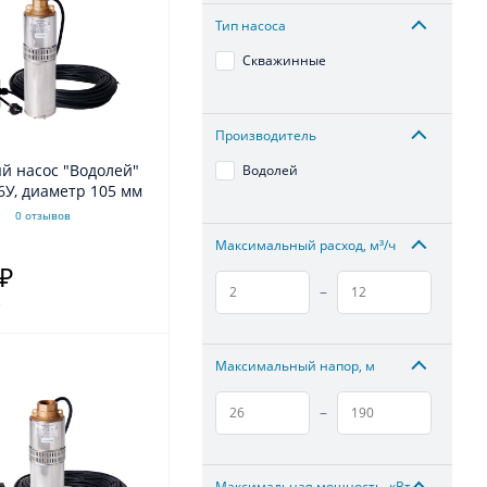
Тип насоса
Скважинные
Производитель
й насос "Водолей"
Водолей
6У, диаметр 105 мм
0 отзывов
Максимальный расход, м³/ч
 ₽
–
.
Максимальный напор, м
–
Максимальная мощность, кВт