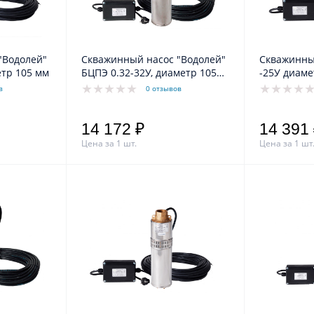
"Водолей"
Скважинный насос "Водолей"
Скважинны
етр 105 мм
БЦПЭ 0.32-32У, диаметр 105
-25У диаме
мм
в
0 отзывов
14 172 ₽
14 391
Цена за 1 шт.
Цена за 1 шт