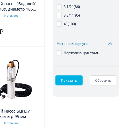
й насос "Водолей"
3 1/2ʺ (86)
40У, диаметр 105
3 3/4ʺ (95)
0 отзывов
4ʺ (100)
 ₽
.
Материал корпуса
Нержавеющая сталь
Показать
Сбросить
й насос БЦПЭУ
диаметр 95 мм
0 отзывов