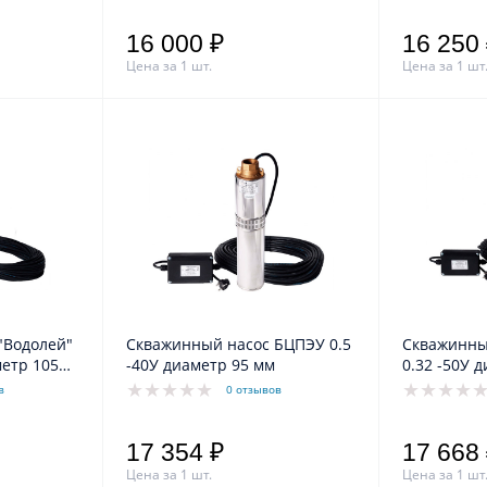
16 000 ₽
16 250
Цена за 1 шт.
Цена за 1 шт
"Водолей"
Скважинный насос БЦПЭУ 0.5
Скважинны
метр 105
-40У диаметр 95 мм
0.32 -50У 
в
0 отзывов
17 354 ₽
17 668
Цена за 1 шт.
Цена за 1 шт