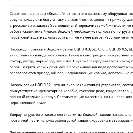
Скважинные насосы «Водолей» относятся к насосному оборудованию 
воду используют в быту, а также в технических целях – к примеру, 
агрессивных жидкостей запрещена. В перекачиваемой жидкости не д
работы скважинный насос Водолей необходимо полностью погрузить 
чтобы слой воды над ним составлял не менее метра. Расстояние от 
Насосы для скважин Водолей серий БЦПЭ 0.3, БЦПЭ 0.5, БЦПЭУ 0.5, БЦ
выполненных в виде моноблока. Также в конструкции присутствует в
статор, ротор, шарикоподшипники. Внутри электродвигателя находит
работы в критических режимах. Перекачиваемая вода протекает межд
располагаются приводной вал, направляющие кольца, лопаточные от
Насосы серии НВП 0.32 – это шнековые (винтовые) устройства, сост
присутствует конденсаторная коробка, пусковое реле, конденсаторы
прочный стальной корпус. Составляющие насосной части – резиновые
нержавеющей стали.
Вверху погружного насоса для скважины Водолей находится крышка,
проточной части использованы устойчивые к коррозии материалы: л
Для подключения к питающей сети используется электрокабель с в