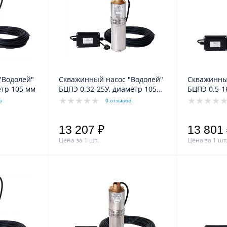
"Водолей"
Скважинный насос "Водолей"
Скважинны
етр 105 мм
БЦПЭ 0.32-25У, диаметр 105
БЦПЭ 0.5-1
мм
в
0 отзывов
13 207 ₽
13 801
Цена за 1 шт.
Цена за 1 шт