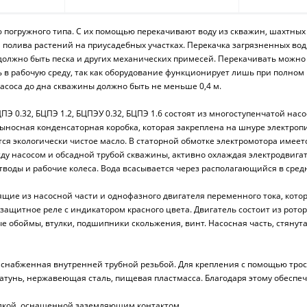
погружного типа. С их помощью перекачивают воду из скважин, шахтных
для полива растений на приусадебных участках. Перекачка загрязненных в
олжно быть песка и других механических примесей. Перекачивать можно 
в рабочую среду, так как оборудование функционирует лишь при полном
насоса до дна скважины должно быть не меньше 0,4 м.
ПЭ 0.32, БЦПЭ 1.2, БЦПЭУ 0.32, БЦПЭ 1.6 состоят из многоступенчатой нас
ыносная конденсаторная коробка, которая закреплена на шнуре электропит
ся экологически чистое масло. В статорной обмотке электромотора имеет
у насосом и обсадной трубой скважины, активно охлаждая электродвигате
воды и рабочие колеса. Вода всасывается через располагающийся в средн
оящие из насосной части и однофазного двигателя переменного тока, кото
, защитное реле с индикатором красного цвета. Двигатель состоит из рот
 обоймы, втулки, подшипники скольжения, винт. Насосная часть, стянута
 снабженная внутренней трубной резьбой. Для крепления с помощью троса
атунь, нержавеющая сталь, пищевая пластмасса. Благодаря этому обеспе
илкой, оснащенной заземляющим контактом.