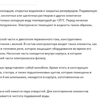
 колодцев, открытых водоемов и закрытых резервуаров. Подаваемую
од, кислотных или щелочных растворов и других химически
только холодную воду температурой до +35°C. Перед началом
 погружении. Электронасос помещают в жидкость таким образом,
осной части и двигателя переменного тока, конструктивно
ания с вилкой. В состав электромотора входят такие элементы, как
ся тепловое реле, которое защищает оборудование во время его
ль. Насосная часть находится внутри корпуса, в котором
ей части электронасоса фильтр.
рые представляют собой моноблок. Кроме этого, в конструкции
ора, статора, а также подшипниковых щитов, которые помещены в
я 4-мя шпильками, находится в корпусе, изготовленном из
 в ней имеется пара отверстий. Для изготовления элементов
чивается чистота подаваемой воды.