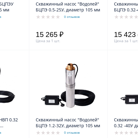
 БЦПЭУ
Скважинный насос "Водолей"
Скважинны
95 мм
БЦПЭ 0.5-25У, диаметр 105 мм
БЦПЭ 0.32-
мм
в
0 отзывов
15 265 ₽
15 423
Цена за 1 шт.
Цена за 1 шт
НВП 0.32
Скважинный насос "Водолей"
Скважинны
БЦПЭ 1.2-32У, диаметр 105 мм
0.32 -40У 
есей
в
0 отзывов