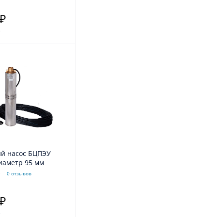
 ₽
.
й насос БЦПЭУ
диаметр 95 мм
0 отзывов
 ₽
.