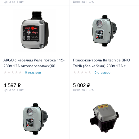
Цена за 1 шт.
Цена за 1 шт.
ARGO с кабелем Реле потока 115-
Пресс-контроль Italtecnica BRIO
230V 12A автоперезапуск(60
TANK (без кабеля) 230V 12A с
мин/4попыт) IP65 вх/вых 1"
манометроми и резервуаром для
0 отзывов
0 отзывов
внешнее соединение(штуцер),
воды, с перезапуском
угловое подключение.
4 597 ₽
5 002 ₽
Цена за 1 шт.
Цена за 1 шт.