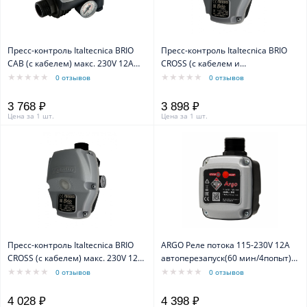
Пресс-контроль Italtecnica BRIO
Пресс-контроль Italtecnica BRIO
CAB (c кабелем) макс. 230V 12A
CROSS (c кабелем и
50-60 Гц IP65 c перезапуском
вращающейся гайкой) макс. 230V
0 отзывов
0 отзывов
12A 50-60 Гц IP65 c перезапуском,
угловое подключение.
3 768 ₽
3 898 ₽
Цена за 1 шт.
Цена за 1 шт.
Пресс-контроль Italtecnica BRIO
ARGO Реле потока 115-230V 12A
CROSS (c кабелем) макс. 230V 12A
автоперезапуск(60 мин/4попыт)
50-60 Гц IP65 c перезапуском,
IP65 вх/вых 1" внешнее
0 отзывов
0 отзывов
угловое подключение.
соединение(штуцер), угловое
подключение.
4 028 ₽
4 398 ₽