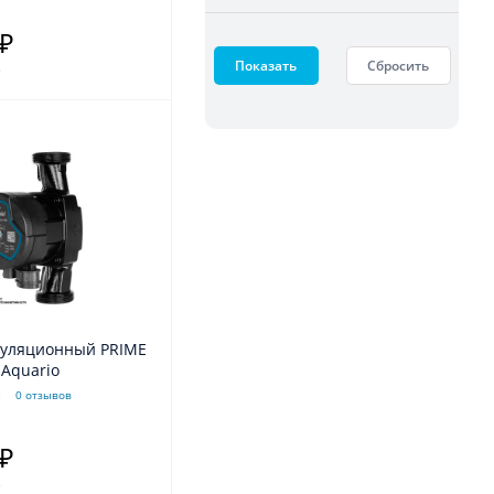
 ₽
Показать
Сбросить
.
куляционный PRIME
 Aquario
0 отзывов
 ₽
.