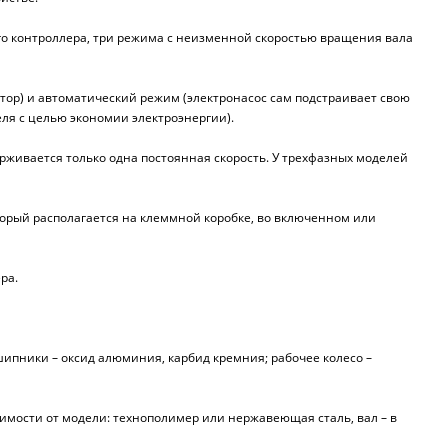
го контроллера, три режима с неизменной скоростью вращения вала
тор) и автоматический режим (электронасос сам подстраивает свою
я с целью экономии электроэнергии).
рживается только одна постоянная скорость. У трехфазных моделей
орый располагается на клеммной коробке, во включенном или
ра.
дшипники – оксид алюминия, карбид кремния; рабочее колесо –
симости от модели: технополимер или нержавеющая сталь, вал – в