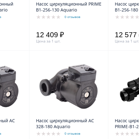
ионный
Насос циркуляционный PRIME
Насос цир
ario
B1-256-130 Aquario
B1-256-180
в
0 отзывов
12 409 ₽
12 577
Цена за 1 шт.
Цена за 1 шт
ный АС
Насос циркуляционный АС
Насос цир
328-180 Aquario
PRIME-B1-2
в
0 отзывов