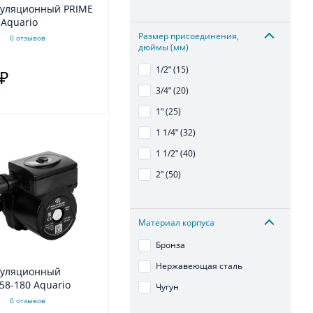
куляционный PRIME
 Aquario
Размер присоединения,
0 отзывов
дюймы (мм)
1/2ʺ (15)
 ₽
3/4ʺ (20)
.
1ʺ (25)
1 1/4ʺ (32)
1 1/2ʺ (40)
2ʺ (50)
Материал корпуса
Бронза
Нержавеющая сталь
куляционный
58-180 Aquario
Чугун
0 отзывов