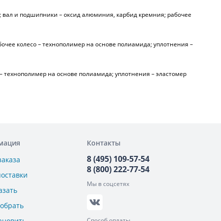
 вал и подшипники – оксид алюминия, карбид кремния; рабочее
бочее колесо – технополимер на основе полиамида; уплотнения –
 – технополимер на основе полиамида; уплотнения – эластомер
мация
Контакты
8 (495) 109-57-54
заказа
8 (800) 222-77-54
поставки
Мы в соцсетях
азать
добрать
ановить
Способ оплаты