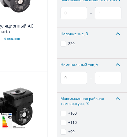
–
куляционный АС
uario
Напряжение, В
0 отзывов
220
.
Номинальный ток, А
–
Максимальная рабочая
температура, °С
+100
+110
+90