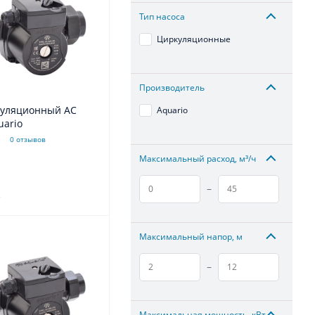
Тип насоса
Циркуляционные
Производитель
куляционный АС
Aquario
uario
0 отзывов
Максимальный расход, м³/ч
–
.
Максимальный напор, м
–
Максимальная мощность, кВт