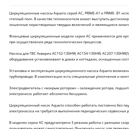
Циркуляционные насосы Aquario серий AC, PRIME-A1 и PRIME- B1 ис
«теплый пол». В качестве теплоносителя может выступать дистилли
лишенные нерастворимых твердых включений и являющиеся химиче
Фланцевые циркуляционные модели серии АС применяются для орга
при осуществлении ряда технологических процессов.
Насосы для ГВС Акварио AC152-130HW, AC154-130HW, AC207-130HW(S)
оборудование устанавливают в домах и коттеджах, оснащенных сист
Установка и эксплуатация циркуляционного насоса Aquario возможн
трубопровода. В комплектации есть специальные уплотнения и мо
Электродвигатель с «мокрым ротором» – охлаждение ротора, подши
электронасос работает абсолютно бесшумно.
Циркуляционный насос Aquario способен работать постоянно без па
электронасоса не требуется выполнения периодических сервисных р
В моделях серии АС предусмотрено 3 режима работы с разными ско
пользователь может самостоятельно. Выключать насос для переключ