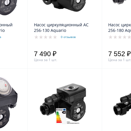
ионный
Насос циркуляционный АС
Насос цир
rio
256-130 Aquario
256-180 Aq
в
0 отзывов
7 490 ₽
7 552 ₽
Цена за 1 шт.
Цена за 1 шт