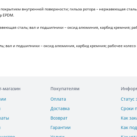
покрытием внутренней поверхности; гильза ротора – нержавеющая сталь;
ер EPDM.
жавеющая сталь; вал и подшипники – оксид алюминия, карбид кремния; ра
аль; вал и подшипники – оксид алюминия, карбид кремния; рабочее колесо
т-магазин
Покупателям
Инфор
нии
Оплата
Статус 
ы
Доставка
Сроки 
каты
Возврат
Как зак
и
Гарантии
Как по
ичество
Услуги
Как уст