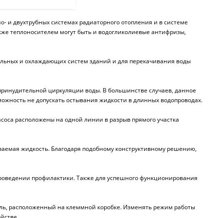
о- и двухтрубных системах радиаторного отопления и в системе
кже теплоносителем могут быть и водогликолиевые антифризы,
льных и охлаждающих систем зданий и для перекачивания воды
 принудительной циркуляции воды. В большинстве случаев, данное
можность не допускать остывания жидкости в длинных водопроводах.
асоса расположены на одной линии в разрыв прямого участка
иваемая жидкость. Благодаря подобному конструктивному решению,
в проведении профилактики. Также для успешного функционирования
ель, расположенный на клеммной коробке. Изменять режим работы
йстве.