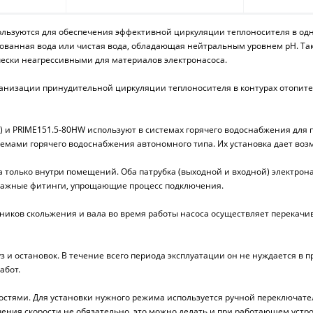
пользуются для обеспечения эффективной циркуляции теплоносителя в одн
рованная вода или чистая вода, обладающая нейтральным уровнем pH. Та
ски неагрессивными для материалов электронасоса.
низации принудительной циркуляции теплоносителя в контурах отопите
 и PRIME151.5-80HW используют в системах горячего водоснабжения для
емами горячего водоснабжения автономного типа. Их установка дает воз
а только внутри помещений. Оба патрубка (выходной и входной) электрон
нтажные фитинги, упрощающие процесс подключения.
пников скольжения и вала во время работы насоса осуществляет перекач
уз и остановок. В течение всего периода эксплуатации он не нуждается 
абот.
ростями. Для установки нужного режима используется ручной переключат
ения скорости не обязательно, это можно делать и при работающем устро