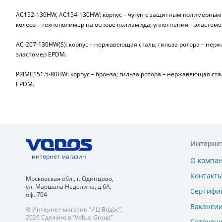
AC152-130HW, AC154-130HW: корпус – чугун с защитным полимерным 
колесо – технополимер на основе полиамида; уплотнения – эластом
AC-207-130HW(S): корпус – нержавеющая сталь; гильза ротора – нер
эластомер EPDM.
PRIME151.5-80HW: корпус – бронза; гильза ротора – нержавеющая ст
EPDM.
Интерне
интернет магазин
О компа
Контакт
Московская обл., г. Одинцово,
ул. Маршала Неделина, д.6А,
Сертифи
оф. 704
Ваканси
© Интернет-магазин “ИЦ Водос”,
2026 Сделано в “Vobus Group”
Сотрудн