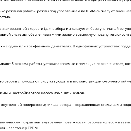
лько режимов работы: режим под управлением по ШИМ-сигналу от внешне
остью.
иксированной скорости (для выбора используется бесступенчатый регуля
льной системы, обеспечивая минимально возможную подачу теплоносител
 – с одно- или трехфазными двигателях. В однофазных устройствах подде
.
живают 3 режима работы, устанавливаемые с помощью переключателя, кот
о работы с помощью присутствующего в его конструкции суточного тайме
имы и настройки этого насоса изменять нельзя.
ем внутренней поверхности; гильза ротора – нержавеющая сталь; вал и по
ьваническим покрытием внутренней поверхности; рабочее колесо – в зави
ия – эластомер EPDM.