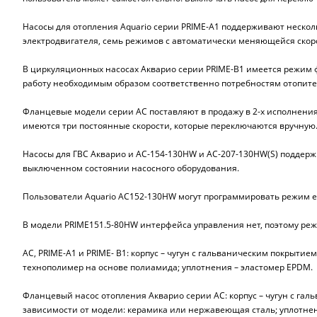
Насосы для отопления Aquario серии PRIME-A1 поддерживают неско
электродвигателя, семь режимов с автоматически меняющейся скор
В циркуляционных насосах Акварио серии PRIME-B1 имеется режим ф
работу необходимым образом соответственно потребностям отопите
Фланцевые модели серии АС поставляют в продажу в 2-х исполнениях
имеются три постоянные скорости, которые переключаются вручную
Насосы для ГВС Акварио и AC-154-130HW и AC-207-130HW(S) поддер
выключенном состоянии насосного оборудования.
Пользователи Aquario AC152-130HW могут программировать режим ег
В модели PRIME151.5-80HW интерфейса управления нет, поэтому реж
AC, PRIME-A1 и PRIME- B1: корпус – чугун с гальваническим покрыти
технополимер на основе полиамида; уплотнения – эластомер EPDM.
Фланцевый насос отопления Акварио серии AC: корпус – чугун с гал
зависимости от модели: керамика или нержавеющая сталь; уплотнен