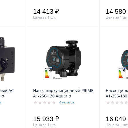
14 413 ₽
14 580
Цена за 1 шт.
Цена за 1 шт
ый АС
Насос циркуляционный PRIME
Насос цир
io
A1-256-130 Aquario
A1-256-180
в
0 отзывов
15 933 ₽
16 049
Цена за 1 шт.
Цена за 1 шт