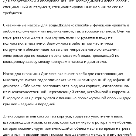
Для его установки и обслуживания нет необходимости использовать
специальный инструмент, специализированные навыки также не
требуются.
Скважинные насосы для воды Джилекс способны функционировать в
любом положении – как вертикальном, так и горизонтальном. Они не
перегреваются даже в том случае, если погружены в воду не
полностью, а частично. Возможность работы при частичном
погружении обеспечивается за счет непрерывного охлаждения
электромотора потоками перекачиваемой воды, проходящей по
кольцевому зазору между корпусами насоса и двигателя.
Насос для скважины Джилекс включает в себя две составляющие:
многоступенчатая гидравлическая часть и асинхронный однофазный
двигатель. Обе части располагаются в одном корпусе, изготовленном
из высококачественной нержавеющей стали, устойчивой к коррозии.
В корпусе они центрируются с помощью промежуточной опоры и двух
крышек – задней и передней.
Электродвигатель состоит из корпуса, торцевых уплотнений вала,
шарикоподшипников, статора, короткозамкнутого ротора и мембраны,
которая компенсирует изменяющийся объем масла во время нагрева
двигателя и выравнивает показатель давления между его внутренней