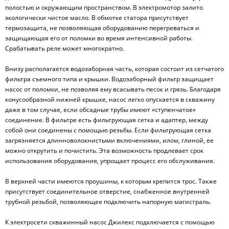
полостью и окружающим пространством. В электромотор залито
экологически чистое масло. В обмотке статора присутствует
термозащита, не позволяющая оборудованию перегреваться и
защищающая его от поломки во время интенсивной работы.
Срабатывать реле может многократно.
Внизу располагается водозаборная часть, которая состоит из сетчатого
фильтра съемного типа и крышки. Водозаборный фильтр защищает
насос от поломки, не позволяя ему всасывать песок и грязь. Благодаря
конусообразной нижней крышке, насос легко опускается в скважину
даже в том случае, если обсадные трубы имеют «ступенчатое»
соединение. В фильтре есть фильтрующая сетка и адаптер, между
собой они соединены с помощью резьбы. Если фильтрующая сетка
загрязняется длинноволокнистыми включениями, илом, глиной, ее
можно открутить и почистить. Эта возможность продлевает срок
использования оборудования, упрощает процесс его обслуживания.
В верхней части имеются проушины, к которым крепится трос. Также
присутствует соединительное отверстие, снабженное внутренней
трубной резьбой, позволяющее подключить напорную магистраль.
К электросети скважинный насос Джилекс подключается с помощью