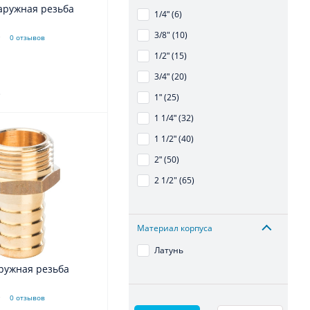
аружная резьба
1/4ʺ (6)
3/8" (10)
0 отзывов
1/2ʺ (15)
3/4ʺ (20)
.
1ʺ (25)
1 1/4ʺ (32)
1 1/2ʺ (40)
2ʺ (50)
2 1/2" (65)
Материал корпуса
Латунь
ружная резьба
0 отзывов