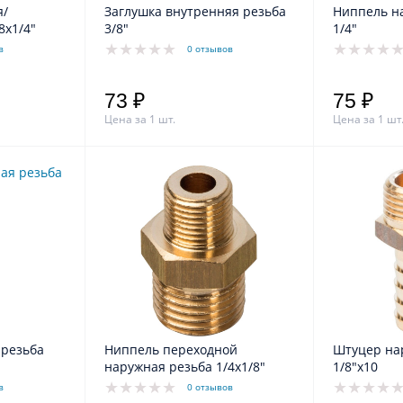
я/
Заглушка внутренняя резьба
Ниппель н
8х1/4"
3/8"
1/4"
в
0 отзывов
73 ₽
75 ₽
Цена за 1 шт.
Цена за 1 шт
 резьба
Ниппель переходной
Штуцер на
наружная резьба 1/4х1/8"
1/8"х10
в
0 отзывов